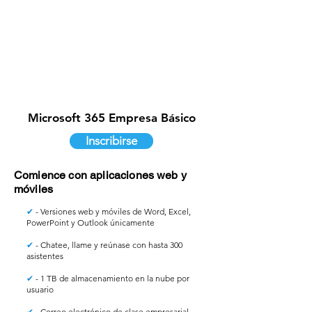
Microsoft 365 Empresa Básico
Inscribirse
Comience con aplicaciones web y
móviles
✔
- Versiones web y móviles de Word, Excel,
PowerPoint y Outlook únicamente
✔
- Chatee, llame y reúnase con hasta 300
asistentes
✔
- 1 TB de almacenamiento en la nube por
usuario
✔
- Correo electrónico de clase empresarial