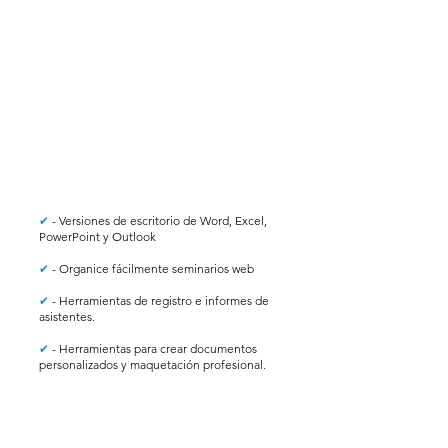
✔
- Versiones de escritorio de Word, Excel,
PowerPoint y Outlook
✔
- Organice fácilmente seminarios web
✔
- Herramientas de registro e informes de
asistentes.
✔
- Herramientas para crear documentos
personalizados y maquetación profesional.
✔
- Seguridad avanzada
✔
- Control de acceso y datos